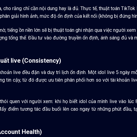
a, cho rằng chỉ cần nội dung hay là đủ. Thực tế, thuật toán TikTok
hân giải hình ảnh, mức độ ổn định của kết nối (không bị đứng hình
h mờ, tiếng ồn nền lớn sẽ bị thuật toán ghi nhận qua việc người xem
ợng tổng thể. Đầu tư vào đường truyền ổn định, ánh sáng đủ và mi
uất live (Consistency)
 khoản live đều đặn và duy trì lịch ổn định. Một idol live 5 ngày
g tin cậy, từ đó được ưu tiên phân phối hơn so với tài khoản liv
hói quen với người xem: khi họ biết idol của mình live vào lúc 
y điểm tương tác đầu buổi lên cao ngay từ những phút đầu, tạo
Account Health)