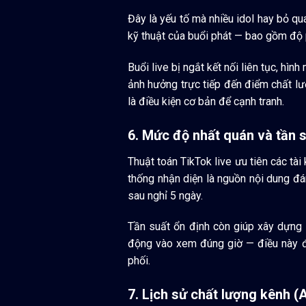
Đây là yếu tố mà nhiều idol hay bỏ qu
kỹ thuật của buổi phát — bao gồm độ p
Buổi live bị ngắt kết nối liên tục, hìn
ảnh hưởng trực tiếp đến điểm chất lư
là điều kiện cơ bản để cạnh tranh.
6. Mức độ nhất quán và tần s
Thuật toán TikTok live ưu tiên các tài
thống nhận diện là nguồn nội dung đán
sau nghỉ 5 ngày.
Tần suất ổn định còn giúp xây dựng t
động vào xem đúng giờ — điều này đẩ
phối.
7. Lịch sử chất lượng kênh (