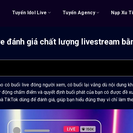
ủ
Tuyển Idol Live
Tuyển Agency
Nạp Xu T
ve đánh giá chất lượng livestream bằ
ao có buổi live đông người xem, có buổi lại vắng dù nội dung k
 động chấm điểm và quyết định buổi phát của bạn có được đề xu
 mà TikTok dùng để đánh giá, giúp bạn hiểu đúng thay vì chỉ làm th