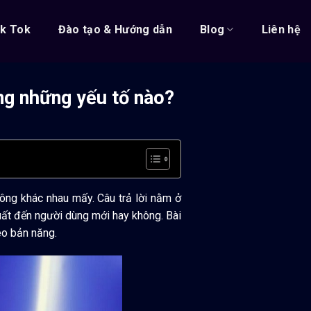
ik Tok
Đào tạo & Hướng dẫn
Blog
Liên hệ
ng những yếu tố nào?
hông khác nhau mấy. Câu trả lời nằm ở
ất đến người dùng mới hay không. Bài
eo bản năng.