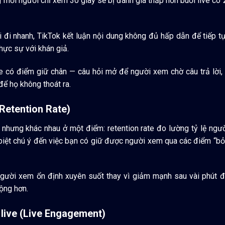
 mỗi người chỉ xem 30 giây sẽ bị đánh giá thấp hơn buổi live có 
i đi nhanh, TikTok kết luận nội dung không đủ hấp dẫn để tiếp tụ
thực sự với khán giả.
ve có điểm giữ chân — câu hỏi mở để người xem chờ câu trả lời
để họ không thoát ra.
(Retention Rate)
 nhưng khác nhau ở một điểm: retention rate đo lường tỷ lệ ngườ
 biệt chú ý đến việc bạn có giữ được người xem qua các điểm “bỏ
người xem ổn định xuyên suốt thay vì giảm mạnh sau vài phút đ
rộng hơn.
 live (Live Engagement)