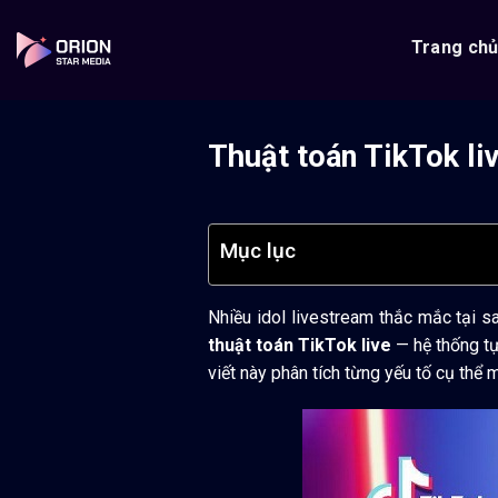
Bỏ
qua
Trang ch
nội
dung
Thuật toán TikTok li
Mục lục
Nhiều idol livestream thắc mắc tại s
thuật toán TikTok live
— hệ thống tự
viết này phân tích từng yếu tố cụ thể