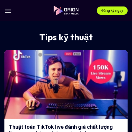
Bỏ
qua
Đăng ký ngay
nội
dung
Tips kỹ thuật
Thuật toán TikTok live đánh giá chất lượng