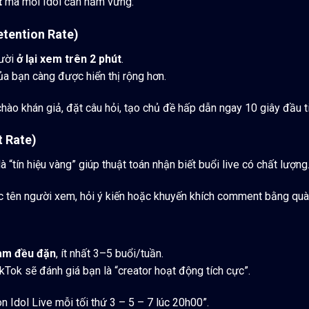
t
mà mỗi Idol cần nắm vững:
etention Rate)
gười
ở lại xem trên 2 phút
.
ủa bạn càng được hiển thị rộng hơn.
hào khán giả, đặt câu hỏi, tạo chủ đề hấp dẫn ngay 10 giây đầu t
 Rate)
là “tín hiệu vàng” giúp thuật toán nhận biết buổi live có chất lượng
 tên người xem, hỏi ý kiến hoặc khuyến khích comment bằng quà
am đều đặn
, ít nhất 3–5 buổi/tuần.
ikTok sẽ đánh giá bạn là “creator hoạt động tích cực”.
on Idol Live mỗi tối thứ 3 – 5 – 7 lúc 20h00”.