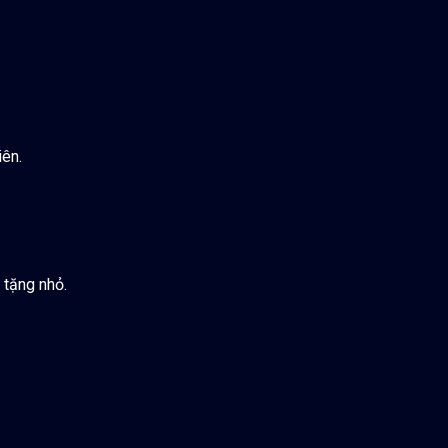
iên.
.
 tặng nhỏ.