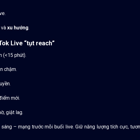
ve.
và
xu hướng
.
Tok Live “tụt reach”
 (<15 phút).
ận chậm.
uyền.
 điểm mới.
, giật lag.
h sáng – mạng trước mỗi buổi live. Giữ năng lượng tích cực, tươn