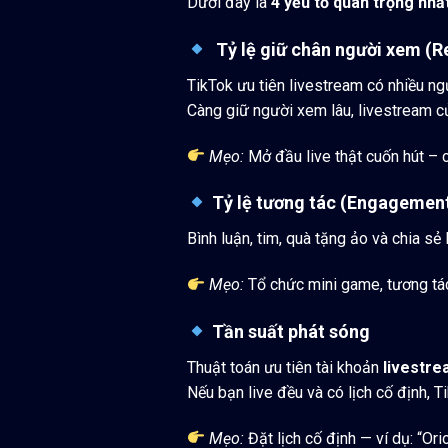
Dưới đây là
4 yếu tố quan trọng nhấ
Tỷ lệ giữ chân người xem (R
TikTok ưu tiên livestream có nhiều n
Càng giữ người xem lâu, livestream c
Mẹo:
Mở đầu live thật cuốn hút – c
Tỷ lệ tương tác (Engagement
Bình luận, tim, quà tặng ảo và chia sẻ 
Mẹo:
Tổ chức mini game, tương tác
Tần suất phát sóng
Thuật toán ưu tiên tài khoản
livestre
Nếu bạn live đều và có lịch cố định, T
Mẹo:
Đặt lịch cố định — ví dụ: “Ori