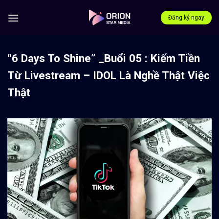
Bỏ
qua
Đăng ký ngay
nội
dung
“6 Days To Shine” _Buổi 05 : Kiếm Tiền
Từ Livestream – IDOL Là Nghề Thật Việc
Thật