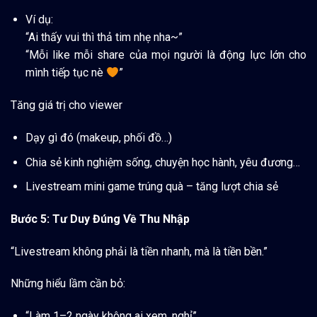
Ví dụ:
“Ai thấy vui thì thả tim nhẹ nha~”
“Mỗi like mỗi share của mọi người là động lực lớn cho
mình tiếp tục nè
”
Tăng giá trị cho viewer
Dạy gì đó (makeup, phối đồ…)
Chia sẻ kinh nghiệm sống, chuyện học hành, yêu đương…
Livestream mini game trúng quà – tăng lượt chia sẻ
Bước 5: Tư Duy Đúng Về Thu Nhập
“Livestream không phải là tiền nhanh, mà là tiền bền.”
Những hiểu lầm cần bỏ:
“Làm 1–2 ngày không ai xem, nghỉ”