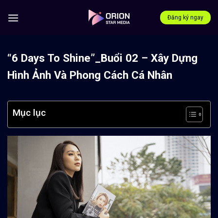
Bỏ
qua
Đăng ký ngay
nội
dung
“6 Days To Shine”_Buổi 02 – Xây Dựng
Hình Ảnh Và Phong Cách Cá Nhân
Mục lục